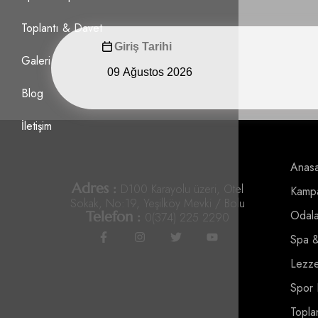
Toplantı & Davet
Giriş Tarihi
Galeri
Blog
İletişim
Anasa
Adres :
D100 Karayolu üzeri, Otel
Kampa
Sokak, No:19, Yeşilköy Mevki / Bolu
Odala
Telefon :
0(374) 225 2290
Spa 
Lezze
Spor 
Topla