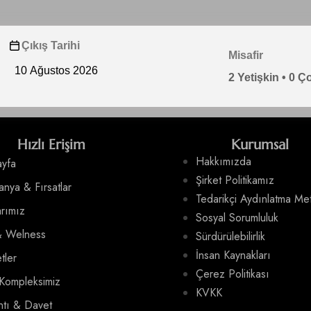
Çıkış Tarihi
Misafir
2 Yetişkin • 0 
Hızlı Erişim
Kurumsal
Hakkımızda
yfa
Şirket Politikamız
nya & Fırsatlar
Tedarikçi Aydınlatma Met
rımız
Sosyal Sorumluluk
& Welness
Sürdürülebilirlik
İnsan Kaynakları
tler
Çerez Politikası
Kompleksimiz
KVKK
ntı & Davet